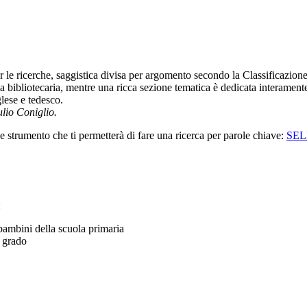
 le ricerche, saggistica divisa per argomento secondo la Classificazion
a bibliotecaria, mentre una ricca sezione tematica è dedicata interamente
glese e tedesco.
ulio Coniglio.
e strumento che ti permetterà di fare una ricerca per parole chiave:
SE
:
bambini della scuola primaria
o grado