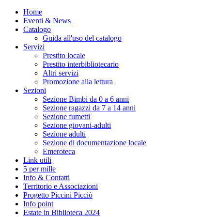
Home
Eventi & News
Catalogo
Guida all'uso del catalogo
Servizi
Prestito locale
Prestito interbibliotecario
Altri servizi
Promozione alla lettura
Sezioni
Sezione Bimbi da 0 a 6 anni
Sezione ragazzi da 7 a 14 anni
Sezione fumetti
Sezione giovani-adulti
Sezione adulti
Sezione di documentazione locale
Emeroteca
Link utili
5 per mille
Info & Contatti
Territorio e Associazioni
Progetto Piccini Picciò
Info point
Estate in Biblioteca 2024