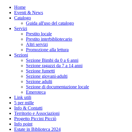
Home
Eventi & News
Catalogo
Guida all'uso del catalogo
Servizi
Prestito locale
Prestito interbibliotecario
Altri servizi
Promozione alla lettura
Sezioni
Sezione Bimbi da 0 a 6 anni
Sezione ragazzi da 7 a 14 anni
Sezione fumetti
Sezione giovani-adulti
Sezione adulti
Sezione di documentazione locale
Emeroteca
Link utili
5 per mille
Info & Contatti
Territorio e Associazioni
Progetto Piccini Picciò
Info point
Estate in Biblioteca 2024