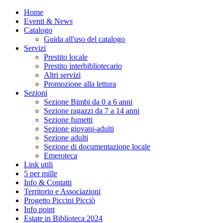
Home
Eventi & News
Catalogo
Guida all'uso del catalogo
Servizi
Prestito locale
Prestito interbibliotecario
Altri servizi
Promozione alla lettura
Sezioni
Sezione Bimbi da 0 a 6 anni
Sezione ragazzi da 7 a 14 anni
Sezione fumetti
Sezione giovani-adulti
Sezione adulti
Sezione di documentazione locale
Emeroteca
Link utili
5 per mille
Info & Contatti
Territorio e Associazioni
Progetto Piccini Picciò
Info point
Estate in Biblioteca 2024