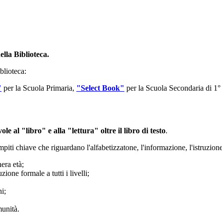
lla Biblioteca.
blioteca:
"
per la Scuola Primaria,
"Select Book"
per la Scuola Secondaria di 1°
le al "libro" e alla "lettura" oltre il libro di testo
.
piti chiave che riguardano l'alfabetizzatone, l'informazione, l'istruzione e
nera età;
zione formale a tutti i livelli;
i;
munità.