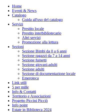
Home
Eventi & News
Catalogo
Guida all'uso del catalogo
Servizi
Prestito locale
Prestito interbibliotecario
Altri servizi
Promozione alla lettura
Sezioni
Sezione Bimbi da 0 a 6 anni
Sezione ragazzi da 7 a 14 anni
Sezione fumetti
Sezione giovani-adulti
Sezione adulti
Sezione di documentazione locale
Emeroteca
Link utili
5 per mille
Info & Contatti
Territorio e Associazioni
Progetto Piccini Picciò
Info point
Estate in Biblioteca 2024