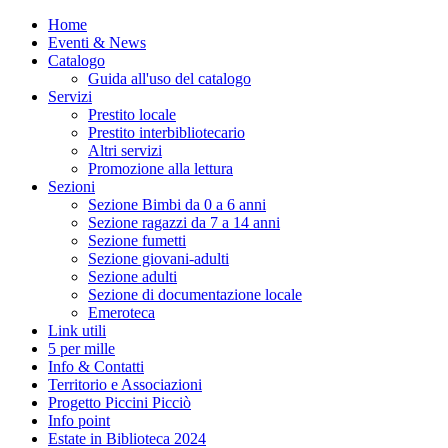
Home
Eventi & News
Catalogo
Guida all'uso del catalogo
Servizi
Prestito locale
Prestito interbibliotecario
Altri servizi
Promozione alla lettura
Sezioni
Sezione Bimbi da 0 a 6 anni
Sezione ragazzi da 7 a 14 anni
Sezione fumetti
Sezione giovani-adulti
Sezione adulti
Sezione di documentazione locale
Emeroteca
Link utili
5 per mille
Info & Contatti
Territorio e Associazioni
Progetto Piccini Picciò
Info point
Estate in Biblioteca 2024