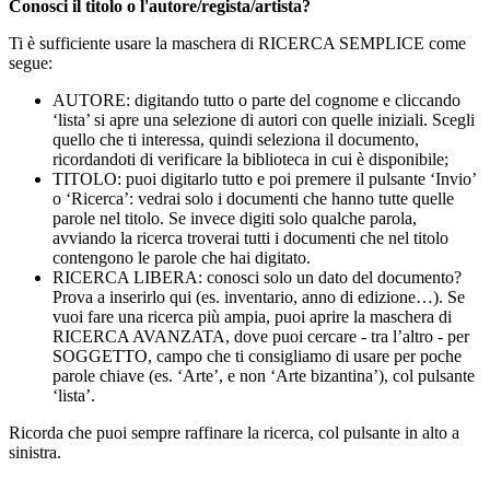
Conosci il titolo o l'autore/regista/artista?
Ti è sufficiente usare la maschera di RICERCA SEMPLICE come
segue:
AUTORE: digitando tutto o parte del cognome e cliccando
‘lista’ si apre una selezione di autori con quelle iniziali. Scegli
quello che ti interessa, quindi seleziona il documento,
ricordandoti di verificare la biblioteca in cui è disponibile;
TITOLO: puoi digitarlo tutto e poi premere il pulsante ‘Invio’
o ‘Ricerca’: vedrai solo i documenti che hanno tutte quelle
parole nel titolo. Se invece digiti solo qualche parola,
avviando la ricerca troverai tutti i documenti che nel titolo
contengono le parole che hai digitato.
RICERCA LIBERA: conosci solo un dato del documento?
Prova a inserirlo qui (es. inventario, anno di edizione…). Se
vuoi fare una ricerca più ampia, puoi aprire la maschera di
RICERCA AVANZATA, dove puoi cercare - tra l’altro - per
SOGGETTO, campo che ti consigliamo di usare per poche
parole chiave (es. ‘Arte’, e non ‘Arte bizantina’), col pulsante
‘lista’.
Ricorda che puoi sempre raffinare la ricerca, col pulsante in alto a
sinistra.