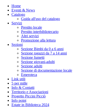
Home
Eventi & News
Catalogo
Guida all'uso del catalogo
Servizi
Prestito locale
Prestito interbibliotecario
Altri servizi
Promozione alla lettura
Sezioni
Sezione Bimbi da 0 a 6 anni
Sezione ragazzi da 7 a 14 anni
Sezione fumetti
Sezione giovani-adulti
Sezione adulti
Sezione di documentazione locale
Emeroteca
Link utili
5 per mille
Info & Contatti
Territorio e Associazioni
Progetto Piccini Picciò
Info point
Estate in Biblioteca 2024