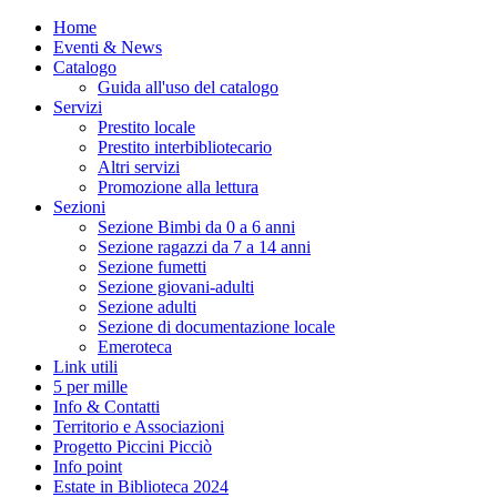
Home
Eventi & News
Catalogo
Guida all'uso del catalogo
Servizi
Prestito locale
Prestito interbibliotecario
Altri servizi
Promozione alla lettura
Sezioni
Sezione Bimbi da 0 a 6 anni
Sezione ragazzi da 7 a 14 anni
Sezione fumetti
Sezione giovani-adulti
Sezione adulti
Sezione di documentazione locale
Emeroteca
Link utili
5 per mille
Info & Contatti
Territorio e Associazioni
Progetto Piccini Picciò
Info point
Estate in Biblioteca 2024