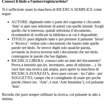
Conosci il titolo o l'autore/regista/artista?
Ti è sufficiente usare la maschera di RICERCA SEMPLICE come
segue:
AUTORE: digitando tutto o parte del cognome e cliccando
‘lista’ si apre una selezione di autori con quelle iniziali. Scegli
quello che ti interessa, quindi seleziona il documento,
ricordandoti di verificare la biblioteca in cui è disponibile;
TITOLO: puoi digitarlo tutto e poi premere il pulsante ‘Invio’
o ‘Ricerca’: vedrai solo i documenti che hanno tutte quelle
parole nel titolo. Se invece digiti solo qualche parola,
avviando la ricerca troverai tutti i documenti che nel titolo
contengono le parole che hai digitato.
RICERCA LIBERA: conosci solo un dato del documento?
Prova a inserirlo qui (es. inventario, anno di edizione…). Se
vuoi fare una ricerca più ampia, puoi aprire la maschera di
RICERCA AVANZATA, dove puoi cercare - tra l’altro - per
SOGGETTO, campo che ti consigliamo di usare per poche
parole chiave (es. ‘Arte’, e non ‘Arte bizantina’), col pulsante
‘lista’.
Ricorda che puoi sempre raffinare la ricerca, col pulsante in alto a
sinistra.