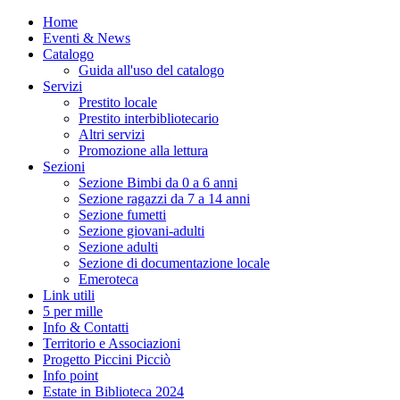
Home
Eventi & News
Catalogo
Guida all'uso del catalogo
Servizi
Prestito locale
Prestito interbibliotecario
Altri servizi
Promozione alla lettura
Sezioni
Sezione Bimbi da 0 a 6 anni
Sezione ragazzi da 7 a 14 anni
Sezione fumetti
Sezione giovani-adulti
Sezione adulti
Sezione di documentazione locale
Emeroteca
Link utili
5 per mille
Info & Contatti
Territorio e Associazioni
Progetto Piccini Picciò
Info point
Estate in Biblioteca 2024