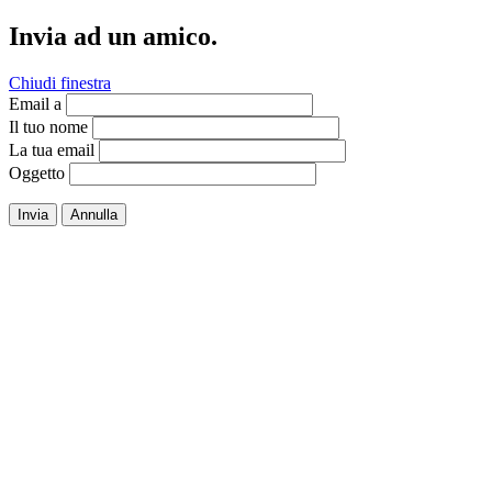
Invia ad un amico.
Chiudi finestra
Email a
Il tuo nome
La tua email
Oggetto
Invia
Annulla