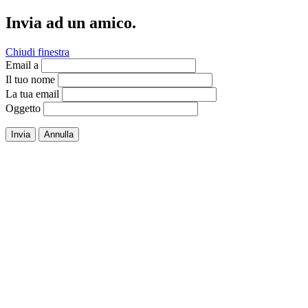
Invia ad un amico.
Chiudi finestra
Email a
Il tuo nome
La tua email
Oggetto
Invia
Annulla