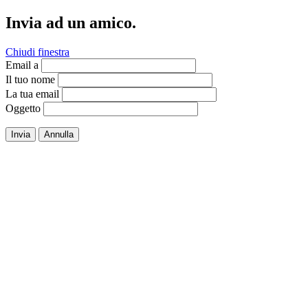
Invia ad un amico.
Chiudi finestra
Email a
Il tuo nome
La tua email
Oggetto
Invia
Annulla